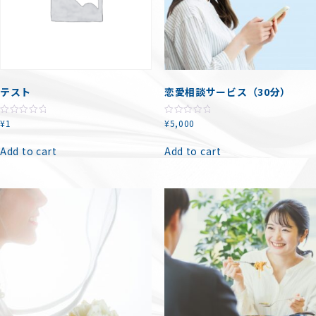
テスト
恋愛相談サービス（30分）
¥
1
¥
5,000
R
R
a
a
t
t
e
e
Add to cart
Add to cart
d
d
0
0
o
o
u
u
t
t
o
o
f
f
5
5