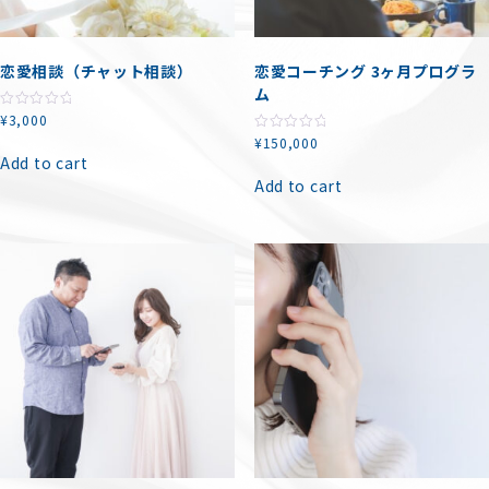
恋愛相談（チャット相談）
恋愛コーチング 3ヶ月プログラ
ム
¥
3,000
R
a
¥
150,000
R
t
a
e
Add to cart
t
d
e
Add to cart
0
d
o
0
u
o
t
u
o
t
f
o
5
f
5