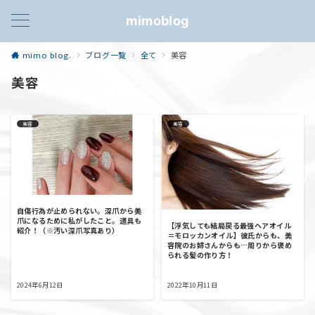
mimoblog
mimo blog.
ブログ一覧
全て
美容
美容
美容
美容
自傷行為が止められない。深爪から美
爪になるために私がしたこと。道具も
【浮気しても結局戻る最強ヘアオイル
紹介！（※汚い深爪写真あり）
＝モロッカンオイル】彼氏からも、美
容院のお姉さんからも…周りから褒め
られる髪の作り方！
2024年6月12日
2022年10月11日