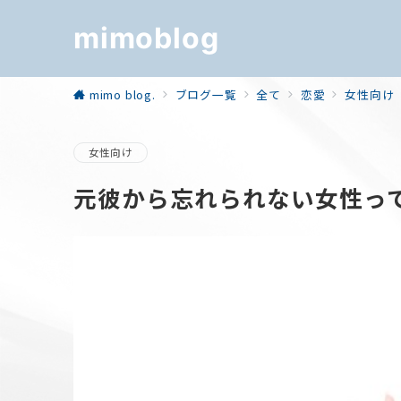
mimoblog
mimo blog.
ブログ一覧
全て
恋愛
女性向け
女性向け
元彼から忘れられない女性っ