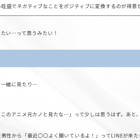
心旺盛でネガティブなことをポジティブに変換するのが得意
したい…って思うみたい！
を一緒に見たり…
「このアニメ元カノと見たな…」って少しは思うはず。あと
男性から「最近〇〇よく聞いているよ！」ってLINEが来