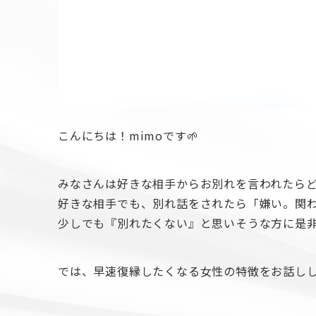
こんにちは！mimoです🌱
みなさんは好きな相手からお別れを言われたら
好きな相手でも、別れ話をされたら「嫌い。関
少しでも『別れたくない』と思いそうな方に是
では、早速復縁したくなる女性の特徴をお話ししま