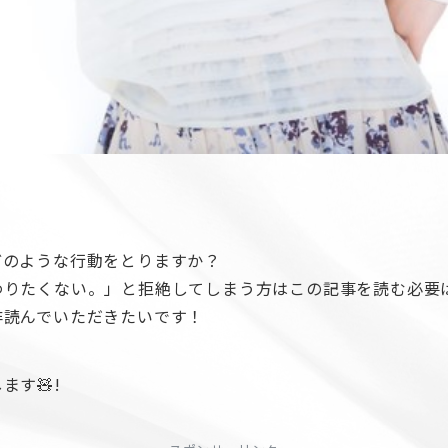
どのような行動をとりますか？
わりたくない。」と拒絶してしまう方はこの記事を読む必要
非読んでいただきたいです！
す🧸!