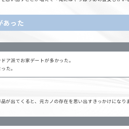
があった
ンドア派でお家デートが多かった。
なった。
作品が出てくると、元カノの存在を思い出すきっかけになり