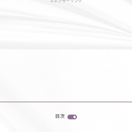
スポンサーリンク
目次