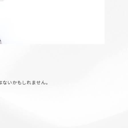
はないかもしれません。