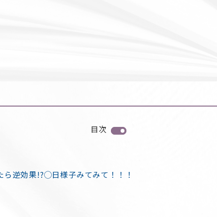
目次
たら逆効果!?◯日様子みてみて！！！