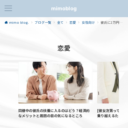
mimoblog
mimo blog.
ブログ一覧
全て
恋愛
女性向け
彼氏に2万円の『FunLogy HOME』プロジェクターをプレゼントしてみた！どの商品？画質は綺麗？
恋愛
同棲中の彼氏の扶養に入るのはどう？経済的
[彼女次第って言わ
なメリットと周囲の目の気になるところ
乗り越えるために―