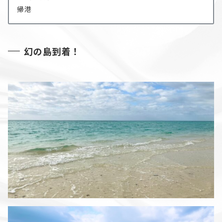
帰港
幻の島到着！