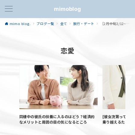
mimoblog
mimo blog.
ブログ一覧
全て
旅行・デート
［2月中旬2/12~2/17］安さ重視！かかった費用や後悔したことも公開！ここは押さえとけ！！！石垣島・竹富島・小浜島（はいむるぶし）5泊6日のプラン（2泊3日でも周れる！）
恋愛
同棲中の彼氏の扶養に入るのはどう？経済的
[彼女次第って言わ
なメリットと周囲の目の気になるところ
乗り越えるために―