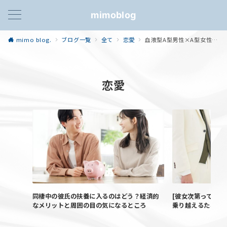
mimoblog
mimo blog.
ブログ一覧
全て
恋愛
血液型A型男性×A型女性の恋愛の特徴！A型同士は相性がいいってホント？！
恋愛
同棲中の彼氏の扶養に入るのはどう？経済的
[彼女次第って言わ
なメリットと周囲の目の気になるところ
乗り越えるために―