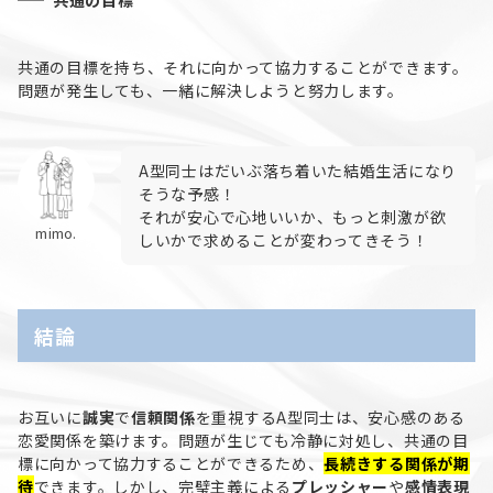
共通の目標を持ち、それに向かって協力することができます。
問題が発生しても、一緒に解決しようと努力します。
A型同士はだいぶ落ち着いた結婚生活になり
そうな予感！
それが安心で心地いいか、もっと刺激が欲
mimo.
しいかで求めることが変わってきそう！
結論
お互いに
誠実
で
信頼関係
を重視するA型同士は、安心感のある
恋愛関係を築けます。問題が生じても冷静に対処し、共通の目
標に向かって協力することができるため、
長続きする関係が期
待
できます。しかし、完璧主義による
プレッシャー
や
感情表現