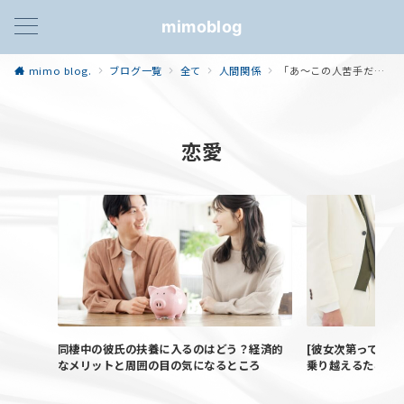
mimoblog
mimo blog.
ブログ一覧
全て
人間関係
「あ〜この人苦手だな関わりたくないな…」っていう人が身近にいる時、我慢しない。HSPの私が『苦手だな』と思った人と関わるときに意識していること。
恋愛
同棲中の彼氏の扶養に入るのはどう？経済的
[彼女次第って言わ
なメリットと周囲の目の気になるところ
乗り越えるために―